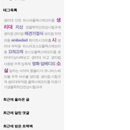
태그목록
생
생리대 안전
위스퍼플렉스메모리폼
리대
지선
생물학적안전성시험규격
애견가정식
생리컵 관리법
생리컵 의약
시
embeded
외품
화이트시크릿홀
생
리대 부작용
위스퍼코스모플렉스메모리
끄적끄적
폼
코스모플렉스메모리폼
생
리대이상사례보고
생리대 비교
생리컵
소
영화
임베디드
사용법
우주 입욕제
설
일하는 식약처
몽블리 더 유니버스 배
쓰볼
우주 바쓰볼
생리컴
생리컵 시험규
격
생리대부작용
플렉스메모리폼
의료기
기생물학적안전성시험규격
최근에 올라온 글
최근에 달린 댓글
최근에 받은 트랙백