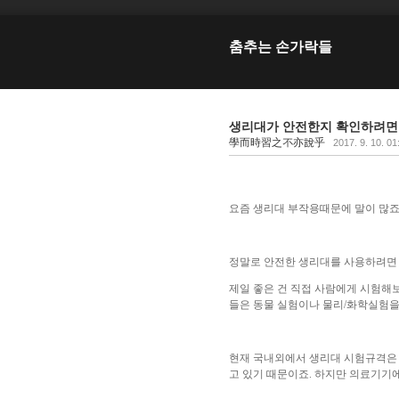
춤추는 손가락들
생리대가 안전한지 확인하려면 
學而時習之不亦說乎
2017. 9. 10. 01
요즘 생리대 부작용때문에 말이 많죠
정말로 안전한 생리대를 사용하려면
제일 좋은 건 직접 사람에게 시험해
들은 동물 실험이나 물리/화학실험
현재 국내외에서 생리대 시험규격은 
고 있기 때문이죠. 하지만 의료기기