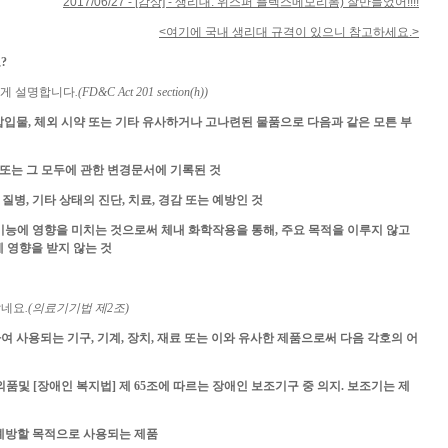
2017/06/27 - [감상] - 생리대: 위스퍼 플렉스메모리폼) 잘만들었어!!!!
<여기에 국내 생리대 규격이 있으니 참고하세요.>
?
렇게 설명합니다
.(FD&C Act 201 section(h))
, 삽입물, 체외 시약 또는 기타 유사하거나 고나련된 물품으로 다음과 같은 모튼 부
, 또는 그 모두에 관한 변경문서에 기록된 것
질병, 기타 상태의 진단, 치료, 경감 또는 예방인 것
 기능에 영향을 미치는 것으로써 체내 화학작용을 통해, 주요 목적을 이루지 않고
에 영향을 받지 않는 것
같네요
.(의료기기법 제2조)
 사용되는 기구, 기계, 장치, 재료 또는 이와 유사한 제품으로써 다음 각호의 어
품및 [장애인 복지법] 제 65조에 따르는 장애인 보조기구 중 의지. 보조기는 제
 예방할 목적으로 사용되는 제품