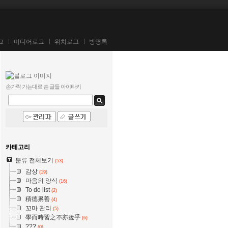
그
미디어로그
위치로그
방명록
손가락 가는대로 쓴 글들
아이타키
카테고리
분류 전체보기
(53)
감상
(19)
마음의 양식
(16)
To do list
(2)
積德累善
(4)
꼬마 관리
(5)
學而時習之不亦說乎
(6)
???
(0)