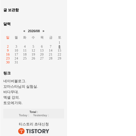
글 보관함
달력
«
2026/08
»
일
월
화
수
목
금
토
1
2
3
4
5
6
7
8
9
10
11
12
13
14
15
16
17
18
19
20
21
22
23
24
25
26
27
28
29
30
31
링크
네이버블로그.
꼬마스타님의 실험실.
바다무대.
엑셀 강의.
토모에가와.
Total :
Today :
Yesterday :
티스토리 초대신청