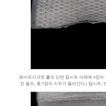
화이트시크릿 홀의 단면 탑시트 아래에 4장의 
진 펄프, 총 5장의 시트가 들어간다.( 탑시트,