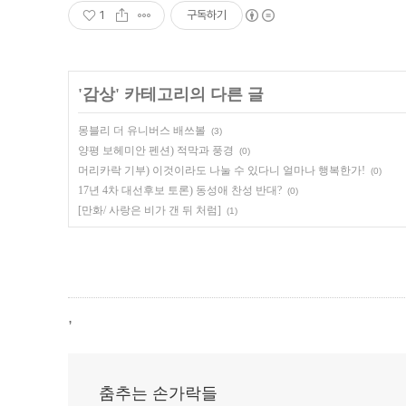
1
구독하기
'
감상
' 카테고리의 다른 글
몽블리 더 유니버스 배쓰볼
(3)
양평 보헤미안 펜션) 적막과 풍경
(0)
머리카락 기부) 이것이라도 나눌 수 있다니 얼마나 행복한가!
(0)
17년 4차 대선후보 토론) 동성애 찬성 반대?
(0)
[만화/ 사랑은 비가 갠 뒤 처럼]
(1)
,
춤추는 손가락들