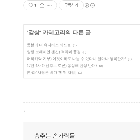
1
구독하기
'
감상
' 카테고리의 다른 글
몽블리 더 유니버스 배쓰볼
(3)
양평 보헤미안 펜션) 적막과 풍경
(0)
머리카락 기부) 이것이라도 나눌 수 있다니 얼마나 행복한가!
(0)
17년 4차 대선후보 토론) 동성애 찬성 반대?
(0)
[만화/ 사랑은 비가 갠 뒤 처럼]
(1)
,
춤추는 손가락들