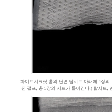
화이트시크릿 홀의 단면 탑시트 아래에 4장의 
진 펄프, 총 5장의 시트가 들어간다.( 탑시트,