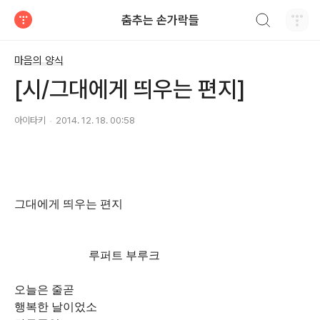
검색하기
춤추는 손가락들
티스토리
마음의 양식
[시/그대에게 띄우는 편지]
아이타키
2014. 12. 18. 00:58
그대에게 띄우는 편지
루퍼트 부루크
오늘은 줄곧
행복한 날이었소