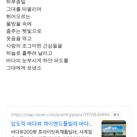
하루종일
그대를 떠올리며
튀어오르는
물방울 속에
춤추는 햇빛으로
웃음을 엮고
사랑의 조그마한 근심들을
하늘로 흩뿌려 날리고
바다의 눈부시게 하얀 파도를
그대에게 보냈소
https://map.naver.com/p/entry/place/1970846886
광고
압도적 바다뷰 하이엔드풀빌라 바다뷰
자쿠지 상시 무료
바다뷰200평 프라이빗독채풀빌라, 사계절