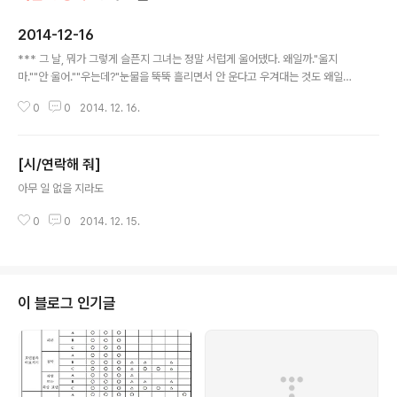
2014-12-16
글 내용
*** 그 날, 뭐가 그렇게 슬픈지 그녀는 정말 서럽게 울어댔다. 왜일까."울지
마.""안 울어.""우는데?"눈물을 뚝뚝 흘리면서 안 운다고 우겨대는 것도 왜일까.
그 날, 그녀만 운 것도 아니지만 유독 울고있던 그녀의 얼굴만 기억에 남는다. 달
0
0
2014. 12. 16.
리는 지하철에서 내리기 전부터 그녀가 울기 시작해서 놀랐다. 누가 보면 내가
그녀에게 헤어지자고 통보한 애인 같아 보일 지경이었다. 그 일이 있고 시간이
꽤 흘렀다. 그녀에게 연락을 해본 적도 있었지만 답이 시원치 않아 미처 더 연락
[시/연락해 줘]
을 할 수가 없었다. 내가 말이라도 더 이어 보고 싶어 몇 마디 더 해봤자 돌아오
글 내용
는 대답은 고작 "그래, 오늘도 좋은 하루 돼." 라니 "응, 너도." 말고는 할 말이 없
아무 일 없을 지라도
는 것이다. 아마도 바쁜 것이겠지. 나야 이제 시간 많은 휴학생이..
0
0
2014. 12. 15.
이 블로그 인기글