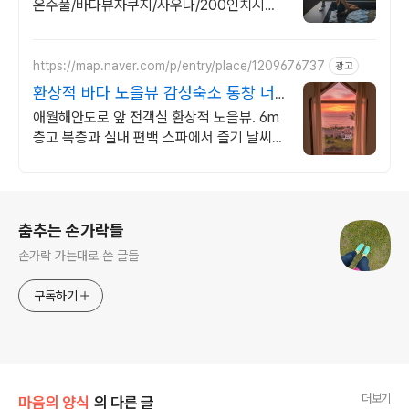
온수풀/바다뷰자쿠지/사우나/200인치시네
마 200평 잔디정원, 소파에서 바다뷰, 에메
랄드 감성 수영장, 핀란드 사우나, 불멍
https://map.naver.com/p/entry/place/1209676737
광고
환상적 바다 노을뷰 감성숙소 통창 너
머 애월 파노라마바다
애월해안도로 앞 전객실 환상적 노을뷰. 6m
층고 복층과 실내 편백 스파에서 즐기 날씨
상관없는 프라이빗 편백자쿠지 스파. 탁트인
오션뷰 통창 아래서 누리는 로맨틱
로그 정보
춤추는 손가락들
손가락 가는대로 쓴 글들
구독하기
더보기
마음의 양식
의 다른 글