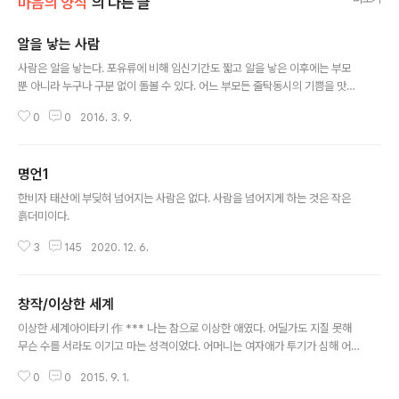
마음의 양식
의 다른 글
알을 낳는 사람
글 내용
사람은 알을 낳는다. 포유류에 비해 임신기간도 짧고 알을 낳은 이후에는 부모
뿐 아니라 누구나 구분 없이 돌볼 수 있다. 어느 부모든 줄탁동시의 기쁨을 맛보
기 위해서는 부화일 근처에 휴직을 한다. 열달 가까이 지친 채로 일하는 암컷은
0
0
2016. 3. 9.
보기 힘들다. 또, 부화 후 암수가 번갈아 가며 휴직이나 휴가를 이용해 새끼들을
키운다. 이런 날 올 수 있을까.
명언1
글 내용
한비자 태산에 부딪혀 넘어지는 사람은 없다. 사람을 넘어지게 하는 것은 작은
흙더미이다.
3
145
2020. 12. 6.
창작/이상한 세계
글 내용
이상한 세계아이타키 作 *** 나는 참으로 이상한 애였다. 어딜가도 지질 못해
무슨 수를 서라도 이기고 마는 성격이었다. 어머니는 여자애가 투기가 심해 어
쩌냐고 걱정을 하셨다. 그러나 그 걱정은 참으로 걱정일 뿐 동네사람들이 모두
0
0
2015. 9. 1.
내 아버지 땅에서 소작을 하고 있어 동네 안에서는 항상 일등 대접을 받고 자랐