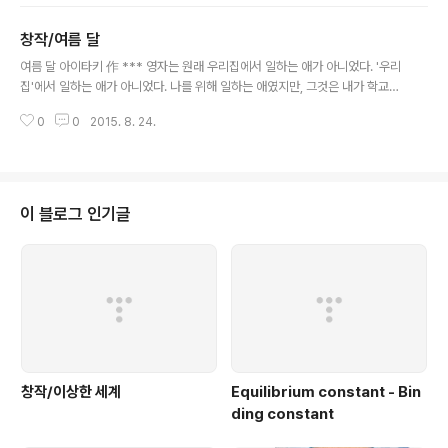
다. 그러나 문제는 나였다. 지선이는 지는 걸 못 참으니 모두 져주라는 어른들 말
씀에 어린 나는 승리의 맛을 스스로 얻을 수가 없어 항산 분에 차있었다. 나는 투
창작/여름 달
기가 심한 것이 아니라 승부욕이 있을 뿐인데, 왜 내가 고무줄놀이에 져 분한 것
글 내용
은 투기고 건넛방 재석이가 씨름에 져서 분해 하는 것은 사내다움인 것인지 알
여름 달 아이타키 作 *** 영자는 원래 우리집에서 일하는 애가 아니었다. '우리
수가 없었다. 그래서 난 줄곧 이상한 여자애로 이상한 대접을 받고 있었다. 소학
집'에서 일하는 애가 아니었다. 나를 위해 일하는 애였지만, 그것은 내가 학교에
교 다닐 ..
내 도시락을 배달한다거나 학교에서 내게 물을 떠온다거나 하는 일이었다. 내가
0
0
2015. 8. 24.
고등학교 졸업반이 되고 대학을 위해 서울로 가겠다고 아버지께 졸라 댈때도 내
책가방을 들어주고 도시락을 들어주러 등교하는 애였단 말이다. 그래서 나는 고
등학교를 졸업하면 영자를 볼 일이 없을 줄로만 알았다. 여자애가 어디를 혼자
올라가냐며 영자를 붙여주겠다고 할 때도 한사코 거절을 해 여자기숙학교에 들
어갔건만, 방학이라고 돌아온 집에 영자가 있느냔 말이다. "지선이 왔니? 우리
이 블로그 인기글
딸 오느라 힘들었지?" "기다리는 것만 제하면 그리 힘들지 않았어요. 서울이었
으면 재석 아범 ..
창작/이상한 세계
Equilibrium constant - Bin
ding constant